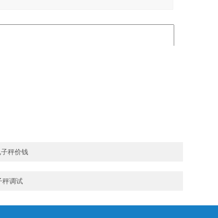
kg电子秤价钱
电子秤调试