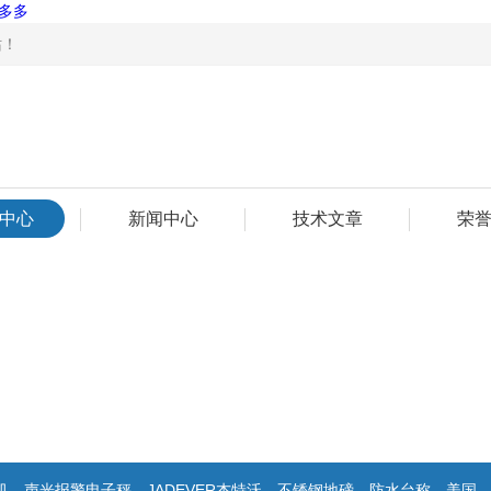
多多
！
中心
新闻中心
技术文章
荣
报警电子秤，JADEVER杰特沃，不锈钢地磅，防水台称，美国双杰天平，报警电子称