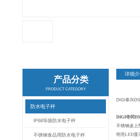
详细介
产品分类
PRODUCT CATEGORY
DIGI泰兴DS
防水电子秤
DIGI
寺冈
DS
IP68等级防水电子秤
不锈钢桌上
不锈钢食品用防水电子秤
明亮
LED
显