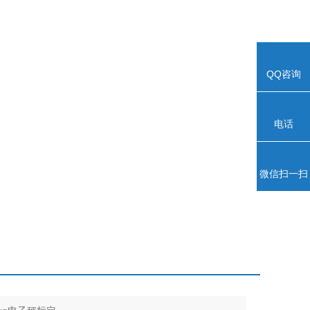
QQ咨询
电话
微信扫一扫