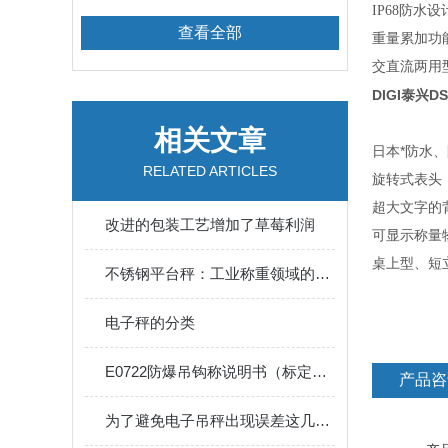
IP68
防水设计
查看全部
重量累加功能
交直流两用
DIGI泰兴D
相关文章
日本*防水
RELATED ARTICLES
旋转式表头
超大文字的背
改进的包装工艺增加了草莓利润
可显示称量物
桌上型
不锈钢平台秤：工业称重领域的耐用之星
电子秤的分类
E0722防爆吊钩称说明书（标定校正）
产品咨
为了避免电子吊秤出现误差这几个建议要牢记