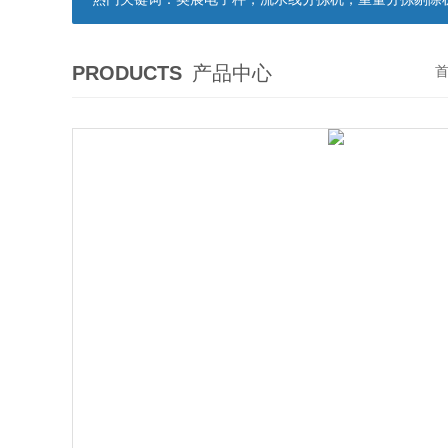
PRODUCTS
产品中心