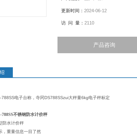
更新时间：
2024-06-12
访 问 量：
2110
产品咨询
绍
-788SS电子台称，寺冈DS788SSzui大秤量6kg电子秤标定
-788SS
不锈钢防水计价秤
型防水计价秤
示，重量信息一目了然