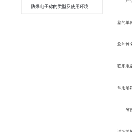
产品
防爆电子称的类型及使用环境
您的单位
您的姓名
联系电话
常用邮箱
省份
详细地址